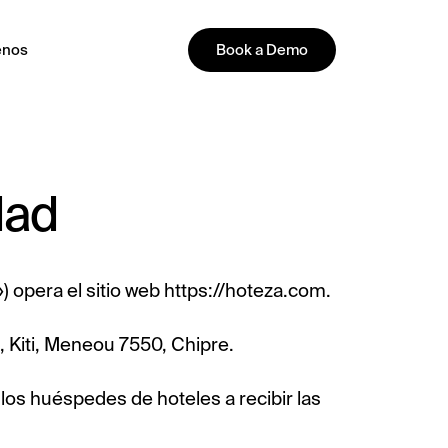
enos
Book a Demo
PLATFORM
dad
 opera el sitio web https://hoteza.com.
All-in-One Guest Experience
 Kiti, Meneou 7550, Chipre.
Platform
Unified solutions to engage guests,
os huéspedes de hoteles a recibir las
streamline operations, and drive revenue.
Explore Hoteza Platform →