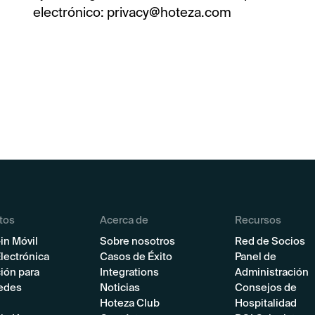
electrónico: privacy@hoteza.com
tos
Acerca de
Recursos
in Móvil
Sobre nosotros
Red de Socios
lectrónica
Casos de Éxito
Panel de
ión para
Integrations
Administración
edes
Noticias
Consejos de
Hoteza Club
Hospitalidad