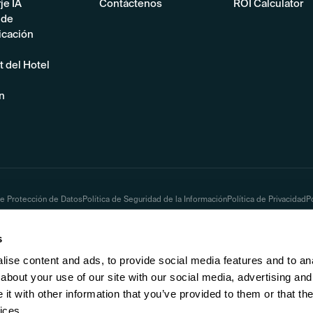
je IA
Contáctenos
ROI Calculator
 de
cación
t del Hotel
n
de Protección de Datos
Política de Seguridad de la Información
Política de Privacidad
P
s Contractuales
s
ise content and ads, to provide social media features and to anal
about your use of our site with our social media, advertising and
t with other information that you’ve provided to them or that the
Finalist Best Hotel G
Best Hospitality TV - Hotel
App - Hotel Tech Awa
ices.
Tech Awards 2026