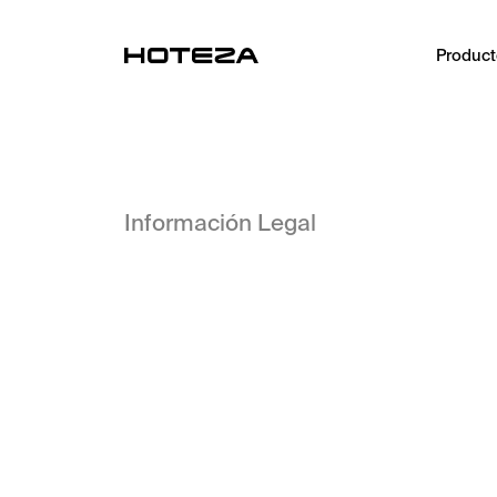
Produc
PRODUCTOS
TV
Personalized in-room entertainment
Información Legal
Check-in Móvil
Streamlined arrival experience
Aplicación para Huéspedes
Mobile guest companion
HotPad
In-room guest tablet
Conserje IA