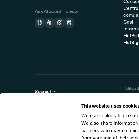
Conser
Centro
Ask AI about Hoteza
comuni
Cast
Interne
HotPad
HotSig
Política 
Cláusula
This website uses cookie
We use cookies to personal
We also share information 
partners who may combine i
Best Hospitality TV - Hotel
from your use of their serv
Tech Awards 2025