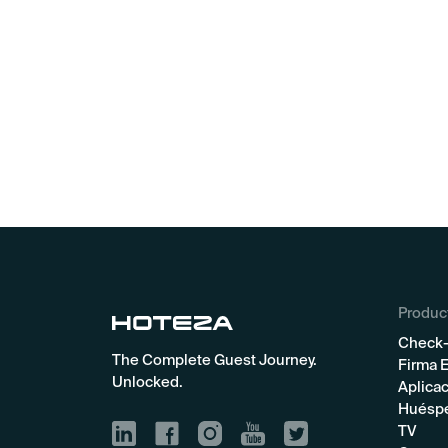
Produc
Check-
The Complete Guest Journey.
Firma E
Unlocked.
Aplicac
Huésp
TV