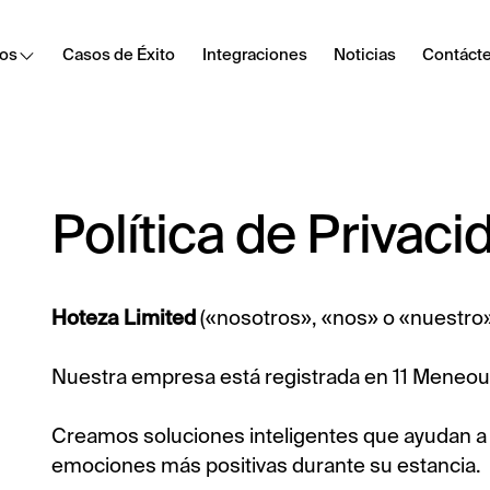
tos
Casos de Éxito
Integraciones
Noticias
Contáct
Cast
Secure content streaming
Política de Privaci
Internet del Hotel
Frictionless Wi-Fi access
Hoteza Limited
(«nosotros», «nos» o «nuestro»)
HotSign
Digital signage
Nuestra empresa está registrada en 11 Meneou,
Firma Electrónica
Creamos soluciones inteligentes que ayudan a l
Digital registration card
emociones más positivas durante su estancia.
Digital Tipping